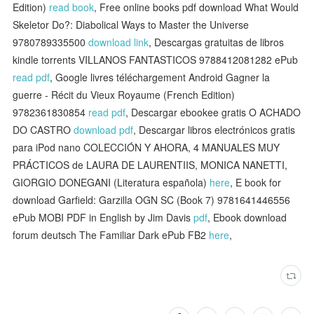
Edition)
read book
, Free online books pdf download What Would
Skeletor Do?: Diabolical Ways to Master the Universe
9780789335500
download link
, Descargas gratuitas de libros
kindle torrents VILLANOS FANTASTICOS 9788412081282 ePub
read pdf
, Google livres téléchargement Android Gagner la
guerre - Récit du Vieux Royaume (French Edition)
9782361830854
read pdf
, Descargar ebookee gratis O ACHADO
DO CASTRO
download pdf
, Descargar libros electrónicos gratis
para iPod nano COLECCIÓN Y AHORA, 4 MANUALES MUY
PRÁCTICOS de LAURA DE LAURENTIIS, MONICA NANETTI,
GIORGIO DONEGANI (Literatura española)
here
, E book for
download Garfield: Garzilla OGN SC (Book 7) 9781641446556
ePub MOBI PDF in English by Jim Davis
pdf
, Ebook download
forum deutsch The Familiar Dark ePub FB2
here
,