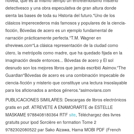
novela, que es al mismo tiempo un entretenidísimo misterio
detectivesco y una obra especulativa de gran altura donde
sienta las bases de toda su Historia del futuro."Uno de los
clásicos imperecederos más famosos y populares de la ciencia-
ficción, Bóvedas de acero es un ejemplo fundamental de
narración prácticamente perfecta."T.M. Wagner en
sfreviews.com"La clásica representación de la ciudad como
útero, la metrópolis como madre, que ha quedado fijada en la
imaginación desde entonces... Bóvedas de acero y El sol
desnudo son los mejores libros que jamás escribió Asimov."The
Guardian"Bóvedas de acero es una combinación impecable de
ciencia-ficción y misterio que constituye una lectura insoslayable
para los aficionados a ambos géneros."asimovians.com
PUBLICACIONES SIMILARES: Descargas de libros electrónicos
gratis en pdf. ATREVETE A ENAMORARTE de ESTELLE
MASKAME 9788408180364 RTF
site
, Téléchargez des livres
gratuits pour ipod Sorcière en formation Tome 2
9782302080522 par Sako Aizawa, Hama MOBI PDF (French