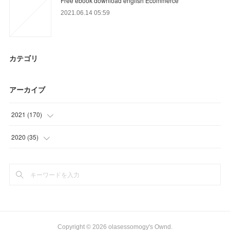
Free ebook download english Ecommerce
2021.06.14 05:59
カテゴリ
アーカイブ
2021
(
170
)
(
41
)
2020
(
35
)
(
60
)
(
11
)
(
18
)
(
12
)
(
18
)
(
12
)
(
24
)
Copyright ©
2026
olasessomogy's Ownd
.