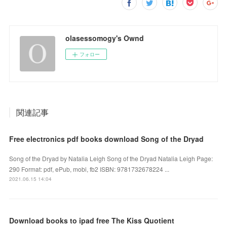
olasessomogy's Ownd
フォロー
関連記事
Free electronics pdf books download Song of the Dryad
Song of the Dryad by Natalia Leigh Song of the Dryad Natalia Leigh Page:
290 Format: pdf, ePub, mobi, fb2 ISBN: 9781732678224 ...
2021.06.15 14:04
Download books to ipad free The Kiss Quotient